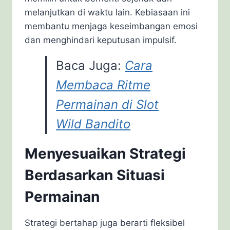
melanjutkan di waktu lain. Kebiasaan ini
membantu menjaga keseimbangan emosi
dan menghindari keputusan impulsif.
Baca Juga:
Cara
Membaca Ritme
Permainan di Slot
Wild Bandito
Menyesuaikan Strategi
Berdasarkan Situasi
Permainan
Strategi bertahap juga berarti fleksibel