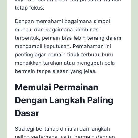
tetap fokus.
Dengan memahami bagaimana simbol
muncul dan bagaimana kombinasi
terbentuk, pemain bisa lebih tenang dalam
mengambil keputusan. Pemahaman ini
penting agar pemain tidak terburu-buru
menaikkan taruhan atau mengubah pola
bermain tanpa alasan yang jelas.
Memulai Permainan
Dengan Langkah Paling
Dasar
Strategi bertahap dimulai dari langkah
paling sederhana, yaitu bermain dengan