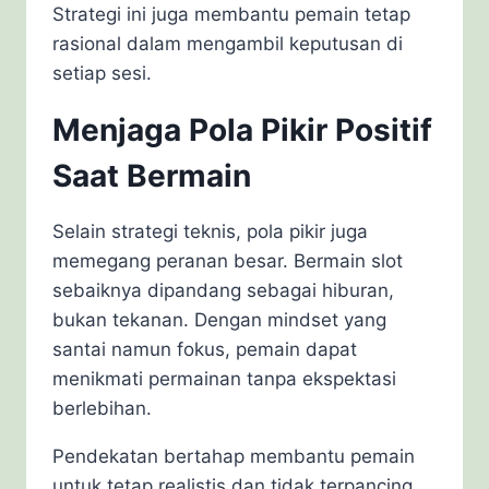
Strategi ini juga membantu pemain tetap
rasional dalam mengambil keputusan di
setiap sesi.
Menjaga Pola Pikir Positif
Saat Bermain
Selain strategi teknis, pola pikir juga
memegang peranan besar. Bermain slot
sebaiknya dipandang sebagai hiburan,
bukan tekanan. Dengan mindset yang
santai namun fokus, pemain dapat
menikmati permainan tanpa ekspektasi
berlebihan.
Pendekatan bertahap membantu pemain
untuk tetap realistis dan tidak terpancing