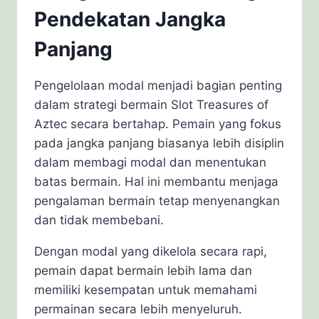
Pendekatan Jangka
Panjang
Pengelolaan modal menjadi bagian penting
dalam strategi bermain Slot Treasures of
Aztec secara bertahap. Pemain yang fokus
pada jangka panjang biasanya lebih disiplin
dalam membagi modal dan menentukan
batas bermain. Hal ini membantu menjaga
pengalaman bermain tetap menyenangkan
dan tidak membebani.
Dengan modal yang dikelola secara rapi,
pemain dapat bermain lebih lama dan
memiliki kesempatan untuk memahami
permainan secara lebih menyeluruh.