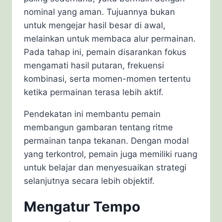
nominal yang aman. Tujuannya bukan
untuk mengejar hasil besar di awal,
melainkan untuk membaca alur permainan.
Pada tahap ini, pemain disarankan fokus
mengamati hasil putaran, frekuensi
kombinasi, serta momen-momen tertentu
ketika permainan terasa lebih aktif.
Pendekatan ini membantu pemain
membangun gambaran tentang ritme
permainan tanpa tekanan. Dengan modal
yang terkontrol, pemain juga memiliki ruang
untuk belajar dan menyesuaikan strategi
selanjutnya secara lebih objektif.
Mengatur Tempo