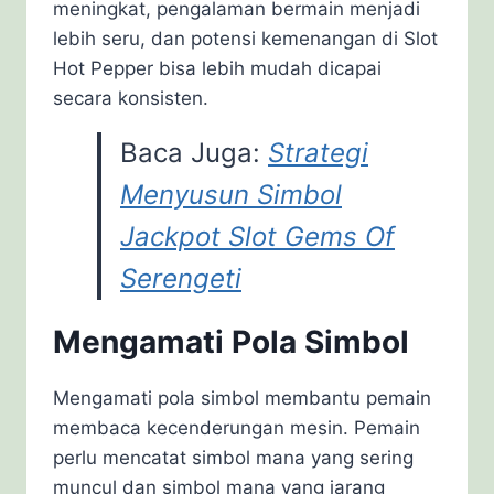
meningkat, pengalaman bermain menjadi
lebih seru, dan potensi kemenangan di Slot
Hot Pepper bisa lebih mudah dicapai
secara konsisten.
Baca Juga:
Strategi
Menyusun Simbol
Jackpot Slot Gems Of
Serengeti
Mengamati Pola Simbol
Mengamati pola simbol membantu pemain
membaca kecenderungan mesin. Pemain
perlu mencatat simbol mana yang sering
muncul dan simbol mana yang jarang