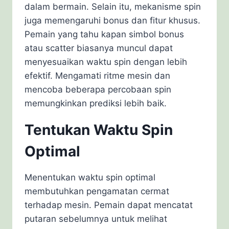
dalam bermain. Selain itu, mekanisme spin
juga memengaruhi bonus dan fitur khusus.
Pemain yang tahu kapan simbol bonus
atau scatter biasanya muncul dapat
menyesuaikan waktu spin dengan lebih
efektif. Mengamati ritme mesin dan
mencoba beberapa percobaan spin
memungkinkan prediksi lebih baik.
Tentukan Waktu Spin
Optimal
Menentukan waktu spin optimal
membutuhkan pengamatan cermat
terhadap mesin. Pemain dapat mencatat
putaran sebelumnya untuk melihat