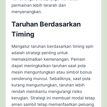
permainan lebih terarah dan
menyenangkan.
Taruhan Berdasarkan
Timing
Mengatur taruhan berdasarkan timing spin
adalah strategi penting untuk
memaksimalkan kemenangan. Pemain
dapat meningkatkan taruhan saat pola
mesin menguntungkan atau simbol bonus
cenderung muncul. Sebaliknya, saat pola
kurang menguntungkan, taruhan lebih
rendah membantu mengurangi risiko
kerugian. Strategi ini membuat modal tetap
aman sambil tetap memanfaatkan peluang