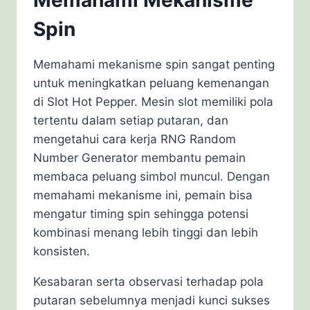
Memahami Mekanisme
Spin
Memahami mekanisme spin sangat penting
untuk meningkatkan peluang kemenangan
di Slot Hot Pepper. Mesin slot memiliki pola
tertentu dalam setiap putaran, dan
mengetahui cara kerja RNG Random
Number Generator membantu pemain
membaca peluang simbol muncul. Dengan
memahami mekanisme ini, pemain bisa
mengatur timing spin sehingga potensi
kombinasi menang lebih tinggi dan lebih
konsisten.
Kesabaran serta observasi terhadap pola
putaran sebelumnya menjadi kunci sukses