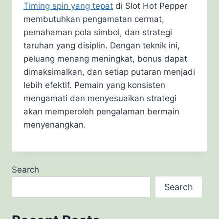
Timing spin yang tepat
di Slot Hot Pepper
membutuhkan pengamatan cermat,
pemahaman pola simbol, dan strategi
taruhan yang disiplin. Dengan teknik ini,
peluang menang meningkat, bonus dapat
dimaksimalkan, dan setiap putaran menjadi
lebih efektif. Pemain yang konsisten
mengamati dan menyesuaikan strategi
akan memperoleh pengalaman bermain
menyenangkan.
Search
Search