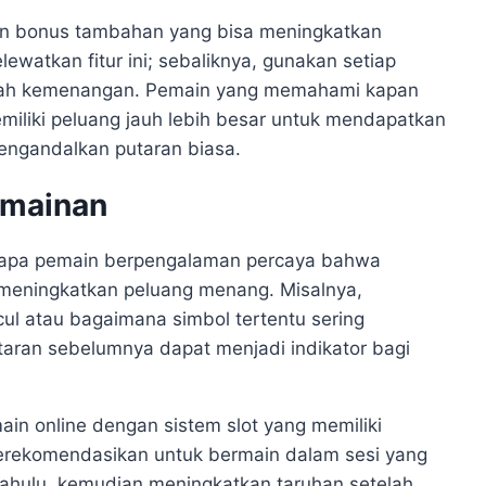
 dan bonus tambahan yang bisa meningkatkan
watkan fitur ini; sebaliknya, gunakan setiap
lah kemenangan. Pemain yang memahami kapan
iliki peluang jauh lebih besar untuk mendapatkan
engandalkan putaran biasa.
rmainan
erapa pemain berpengalaman percaya bahwa
meningkatkan peluang menang. Misalnya,
l atau bagaimana simbol tertentu sering
aran sebelumnya dapat menjadi indikator bagi
ain online dengan sistem slot yang memiliki
merekomendasikan untuk bermain dalam sesi yang
 dahulu, kemudian meningkatkan taruhan setelah