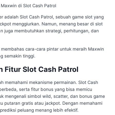
er adalah Slot Cash Patrol, sebuah game slot yang
ckpot menggiurkan. Namun, menang besar di slot
n juga membutuhkan strategi, perhitungan, dan
membahas cara-cara pintar untuk meraih Maxwin
g semakin tinggi.
itur Slot Cash Patrol
ah memahami mekanisme permainan. Slot Cash
 berbeda, serta fitur bonus yang bisa memicu
k mengenali simbol wild, scatter, dan bonus game
u putaran gratis atau jackpot. Dengan memahami
rediksi peluang menang lebih efektif.