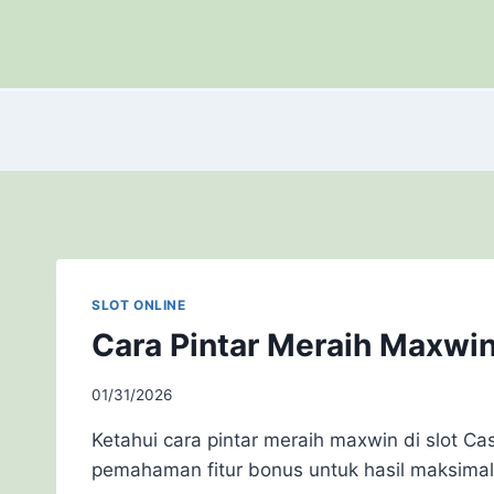
Skip
to
content
SLOT ONLINE
Cara Pintar Meraih Maxwin 
01/31/2026
Ketahui cara pintar meraih maxwin di slot Ca
pemahaman fitur bonus untuk hasil maksimal