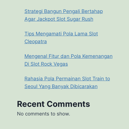
Strategi Bangun Pengali Bertahap
Agar Jackpot Slot Sugar Rush
Tips Mengamati Pola Lama Slot
Cleopatra
Mengenal Fitur dan Pola Kemenangan
Di Slot Rock Vegas
Rahasia Pola Permainan Slot Train to
Seoul Yang Banyak Dibicarakan
Recent Comments
No comments to show.