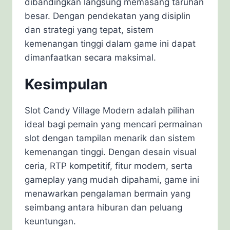
dibandingkan langsung memasang taruhan
besar. Dengan pendekatan yang disiplin
dan strategi yang tepat, sistem
kemenangan tinggi dalam game ini dapat
dimanfaatkan secara maksimal.
Kesimpulan
Slot Candy Village Modern adalah pilihan
ideal bagi pemain yang mencari permainan
slot dengan tampilan menarik dan sistem
kemenangan tinggi. Dengan desain visual
ceria, RTP kompetitif, fitur modern, serta
gameplay yang mudah dipahami, game ini
menawarkan pengalaman bermain yang
seimbang antara hiburan dan peluang
keuntungan.