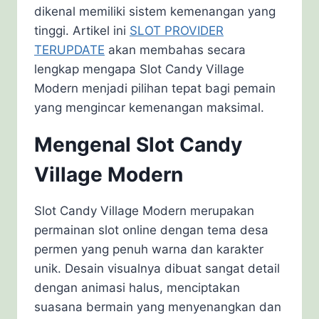
dikenal memiliki sistem kemenangan yang
tinggi. Artikel ini
SLOT PROVIDER
TERUPDATE
akan membahas secara
lengkap mengapa Slot Candy Village
Modern menjadi pilihan tepat bagi pemain
yang mengincar kemenangan maksimal.
Mengenal Slot Candy
Village Modern
Slot Candy Village Modern merupakan
permainan slot online dengan tema desa
permen yang penuh warna dan karakter
unik. Desain visualnya dibuat sangat detail
dengan animasi halus, menciptakan
suasana bermain yang menyenangkan dan