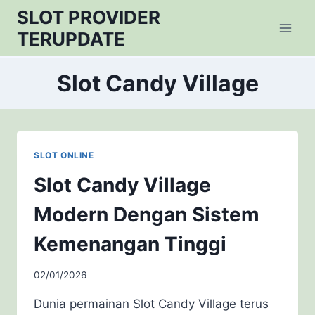
Skip
SLOT PROVIDER
to
TERUPDATE
content
Slot Candy Village
SLOT ONLINE
Slot Candy Village
Modern Dengan Sistem
Kemenangan Tinggi
02/01/2026
Dunia permainan Slot Candy Village terus