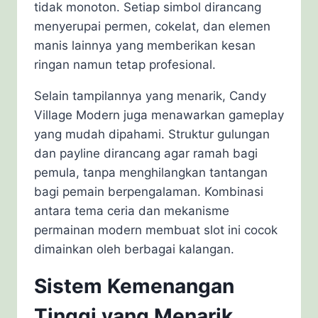
tidak monoton. Setiap simbol dirancang
menyerupai permen, cokelat, dan elemen
manis lainnya yang memberikan kesan
ringan namun tetap profesional.
Selain tampilannya yang menarik, Candy
Village Modern juga menawarkan gameplay
yang mudah dipahami. Struktur gulungan
dan payline dirancang agar ramah bagi
pemula, tanpa menghilangkan tantangan
bagi pemain berpengalaman. Kombinasi
antara tema ceria dan mekanisme
permainan modern membuat slot ini cocok
dimainkan oleh berbagai kalangan.
Sistem Kemenangan
Tinggi yang Menarik