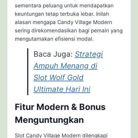
sementara peluang untuk mendapatkan
keuntungan tetap terbuka lebar. Inilah
alasan mengapa Candy Village Modern
sering direkomendasikan bagi pemain yang
mengutamakan efisiensi modal.
Baca Juga:
Strategi
Ampuh Menang di
Slot Wolf Gold
Ultimate Hari Ini
Fitur Modern & Bonus
Menguntungkan
Slot Candy Village Modern dilengkapi