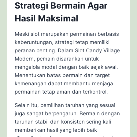
Strategi Bermain Agar
Hasil Maksimal
Meski slot merupakan permainan berbasis
keberuntungan, strategi tetap memiliki
peranan penting. Dalam Slot Candy Village
Modern, pemain disarankan untuk
mengelola modal dengan baik sejak awal.
Menentukan batas bermain dan target
kemenangan dapat membantu menjaga
permainan tetap aman dan terkontrol.
Selain itu, pemilihan taruhan yang sesuai
juga sangat berpengaruh. Bermain dengan
taruhan stabil dan konsisten sering kali
memberikan hasil yang lebih baik