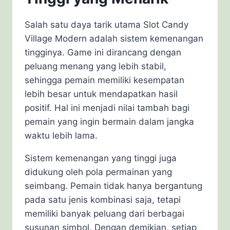
Salah satu daya tarik utama Slot Candy
Village Modern adalah sistem kemenangan
tingginya. Game ini dirancang dengan
peluang menang yang lebih stabil,
sehingga pemain memiliki kesempatan
lebih besar untuk mendapatkan hasil
positif. Hal ini menjadi nilai tambah bagi
pemain yang ingin bermain dalam jangka
waktu lebih lama.
Sistem kemenangan yang tinggi juga
didukung oleh pola permainan yang
seimbang. Pemain tidak hanya bergantung
pada satu jenis kombinasi saja, tetapi
memiliki banyak peluang dari berbagai
susunan simbol. Dengan demikian, setiap