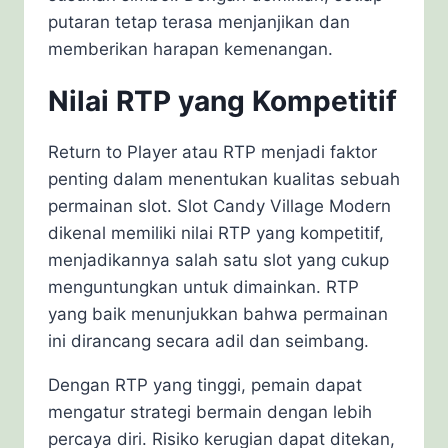
putaran tetap terasa menjanjikan dan
memberikan harapan kemenangan.
Nilai RTP yang Kompetitif
Return to Player atau RTP menjadi faktor
penting dalam menentukan kualitas sebuah
permainan slot. Slot Candy Village Modern
dikenal memiliki nilai RTP yang kompetitif,
menjadikannya salah satu slot yang cukup
menguntungkan untuk dimainkan. RTP
yang baik menunjukkan bahwa permainan
ini dirancang secara adil dan seimbang.
Dengan RTP yang tinggi, pemain dapat
mengatur strategi bermain dengan lebih
percaya diri. Risiko kerugian dapat ditekan,