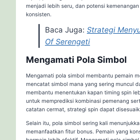
menjadi lebih seru, dan potensi kemenangan 
konsisten.
Baca Juga:
Strategi Meny
Of Serengeti
Mengamati Pola Simbol
Mengamati pola simbol membantu pemain m
mencatat simbol mana yang sering muncul dan
membantu menentukan kapan timing spin lebi
untuk memprediksi kombinasi pemenang ser
catatan cermat, strategi spin dapat disesuai
Selain itu, pola simbol sering kali menunju
memanfaatkan fitur bonus. Pemain yang kons
bermain lebih efektif. Mengamati pola simb