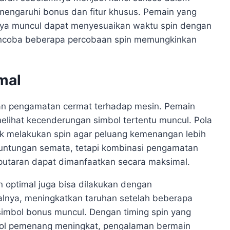
emengaruhi bonus dan fitur khusus. Pemain yang
anya muncul dapat menyesuaikan waktu spin dengan
mencoba beberapa percobaan spin memungkinkan
mal
n pengamatan cermat terhadap mesin. Pemain
lihat kecenderungan simbol tertentu muncul. Pola
ik melakukan spin agar peluang kemenangan lebih
eruntungan semata, tetapi kombinasi pengamatan
 putaran dapat dimanfaatkan secara maksimal.
 optimal juga bisa dilakukan dengan
salnya, meningkatkan taruhan setelah beberapa
mbol bonus muncul. Dengan timing spin yang
bol pemenang meningkat, pengalaman bermain