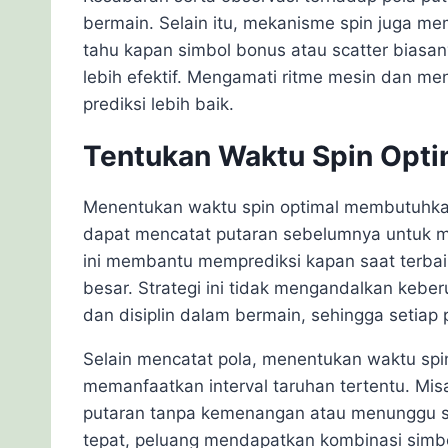
bermain. Selain itu, mekanisme spin juga m
tahu kapan simbol bonus atau scatter bias
lebih efektif. Mengamati ritme mesin dan 
prediksi lebih baik.
Tentukan Waktu Spin Opti
Menentukan waktu spin optimal membutuhka
dapat mencatat putaran sebelumnya untuk me
ini membantu memprediksi kapan saat terba
besar. Strategi ini tidak mengandalkan keb
dan disiplin dalam bermain, sehingga setiap
Selain mencatat pola, menentukan waktu spin
memanfaatkan interval taruhan tertentu. Mi
putaran tanpa kemenangan atau menunggu si
tepat, peluang mendapatkan kombinasi sim