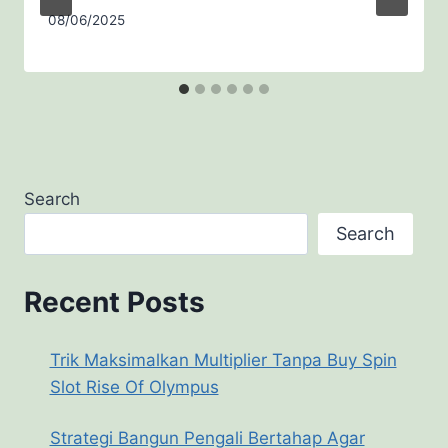
08/06/2025
Search
Search
Recent Posts
Trik Maksimalkan Multiplier Tanpa Buy Spin
Slot Rise Of Olympus
Strategi Bangun Pengali Bertahap Agar