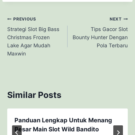
Post
PREVIOUS
NEXT
Strategi Slot Big Bass
Tips Gacor Slot
navigation
Christmas Frozen
Bounty Hunter Dengan
Lake Agar Mudah
Pola Terbaru
Maxwin
Similar Posts
Panduan Lengkap Untuk Menang
Besar Main Slot Wild Bandito