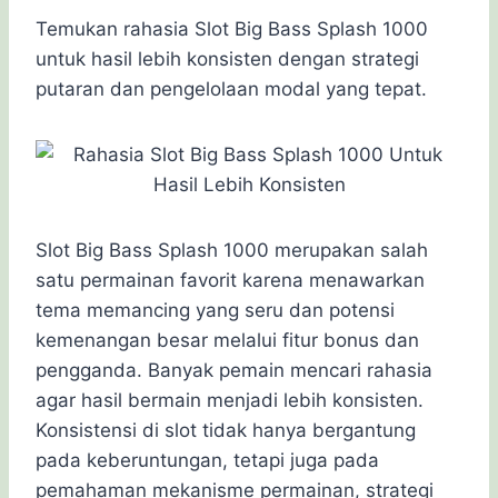
h
a
e
e
k
i
h
a
c
s
l
y
n
a
Temukan rahasia Slot Big Bass Splash 1000
t
e
s
e
p
e
r
untuk hasil lebih konsisten dengan strategi
s
b
e
g
e
e
putaran dan pengelolaan modal yang tepat.
A
o
n
r
p
o
g
a
p
k
e
m
r
Slot Big Bass Splash 1000 merupakan salah
satu permainan favorit karena menawarkan
tema memancing yang seru dan potensi
kemenangan besar melalui fitur bonus dan
pengganda. Banyak pemain mencari rahasia
agar hasil bermain menjadi lebih konsisten.
Konsistensi di slot tidak hanya bergantung
pada keberuntungan, tetapi juga pada
pemahaman mekanisme permainan, strategi