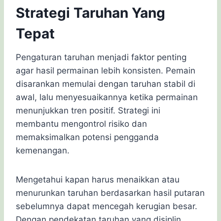
Strategi Taruhan Yang
Tepat
Pengaturan taruhan menjadi faktor penting
agar hasil permainan lebih konsisten. Pemain
disarankan memulai dengan taruhan stabil di
awal, lalu menyesuaikannya ketika permainan
menunjukkan tren positif. Strategi ini
membantu mengontrol risiko dan
memaksimalkan potensi pengganda
kemenangan.
Mengetahui kapan harus menaikkan atau
menurunkan taruhan berdasarkan hasil putaran
sebelumnya dapat mencegah kerugian besar.
Dengan pendekatan taruhan yang disiplin,