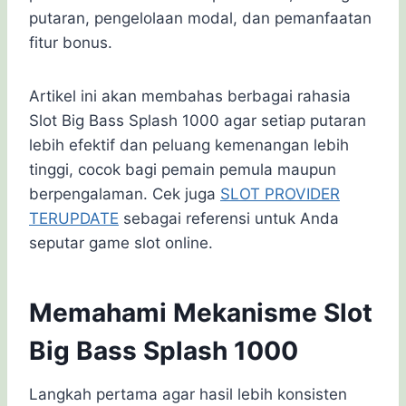
putaran, pengelolaan modal, dan pemanfaatan
fitur bonus.
Artikel ini akan membahas berbagai rahasia
Slot Big Bass Splash 1000 agar setiap putaran
lebih efektif dan peluang kemenangan lebih
tinggi, cocok bagi pemain pemula maupun
berpengalaman. Cek juga
SLOT PROVIDER
TERUPDATE
sebagai referensi untuk Anda
seputar game slot online.
Memahami Mekanisme Slot
Big Bass Splash 1000
Langkah pertama agar hasil lebih konsisten