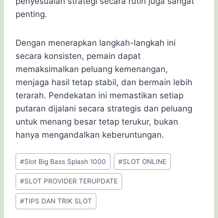
penyesuaian strategi secara rutin juga sangat
penting.
Dengan menerapkan langkah-langkah ini
secara konsisten, pemain dapat
memaksimalkan peluang kemenangan,
menjaga hasil tetap stabil, dan bermain lebih
terarah. Pendekatan ini memastikan setiap
putaran dijalani secara strategis dan peluang
untuk menang besar tetap terukur, bukan
hanya mengandalkan keberuntungan.
Post
#
Slot Big Bass Splash 1000
#
SLOT ONLINE
Tags:
#
SLOT PROVIDER TERUPDATE
#
TIPS DAN TRIK SLOT