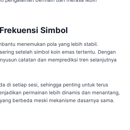
ati pengalaman bermain dan merasa lebih
 Frekuensi Simbol
mbantu menemukan pola yang lebih stabil.
sering setelah simbol koin emas tertentu. Dengan
enyusun catatan dan memprediksi tren selanjutnya
eda di setiap sesi, sehingga penting untuk terus
enjadikan permainan lebih dinamis dan menantang,
 yang berbeda meski mekanisme dasarnya sama.