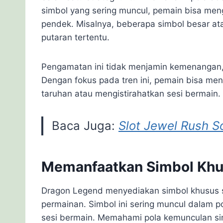
simbol yang sering muncul, pemain bisa men
pendek. Misalnya, beberapa simbol besar at
putaran tertentu.
Pengamatan ini tidak menjamin kemenangan
Dengan fokus pada tren ini, pemain bisa me
taruhan atau mengistirahatkan sesi bermain.
Baca Juga:
Slot Jewel Rush S
Memanfaatkan Simbol Khus
Dragon Legend menyediakan simbol khusus s
permainan. Simbol ini sering muncul dalam p
sesi bermain. Memahami pola kemunculan simb