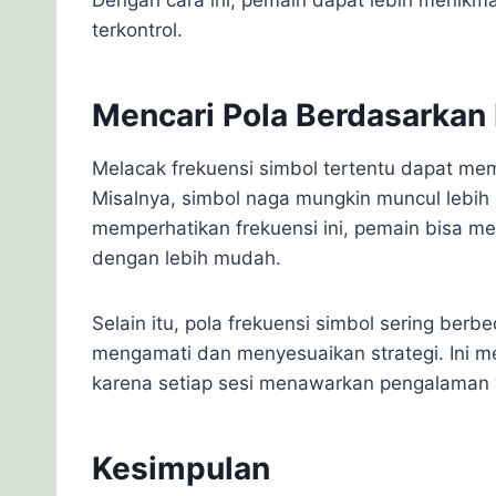
Dengan cara ini, pemain dapat lebih menikm
terkontrol.
Mencari Pola Berdasarkan
Melacak frekuensi simbol tertentu dapat me
Misalnya, simbol naga mungkin muncul lebih 
memperhatikan frekuensi ini, pemain bisa m
dengan lebih mudah.
Selain itu, pola frekuensi simbol sering berb
mengamati dan menyesuaikan strategi. Ini m
karena setiap sesi menawarkan pengalaman
Kesimpulan