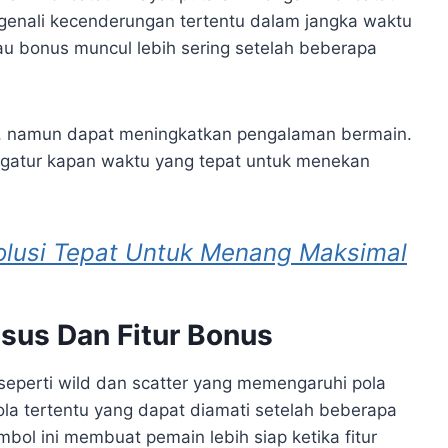
genali kecenderungan tertentu dalam jangka waktu
au bonus muncul lebih sering setelah beberapa
, namun dapat meningkatkan pengalaman bermain.
ngatur kapan waktu yang tepat untuk menekan
olusi Tepat Untuk Menang Maksimal
us Dan Fitur Bonus
eperti wild dan scatter yang memengaruhi pola
ola tertentu yang dapat diamati setelah beberapa
ol ini membuat pemain lebih siap ketika fitur