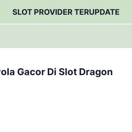
SLOT PROVIDER TERUPDATE
la Gacor Di Slot Dragon