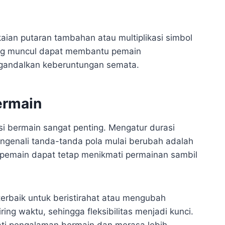
kaian putaran tambahan atau multiplikasi simbol
rung muncul dapat membantu pemain
ngandalkan keberuntungan semata.
ermain
i bermain sangat penting. Mengatur durasi
ngenali tanda-tanda pola mulai berubah adalah
, pemain dapat tetap menikmati permainan sambil
terbaik untuk beristirahat atau mengubah
ing waktu, sehingga fleksibilitas menjadi kunci.